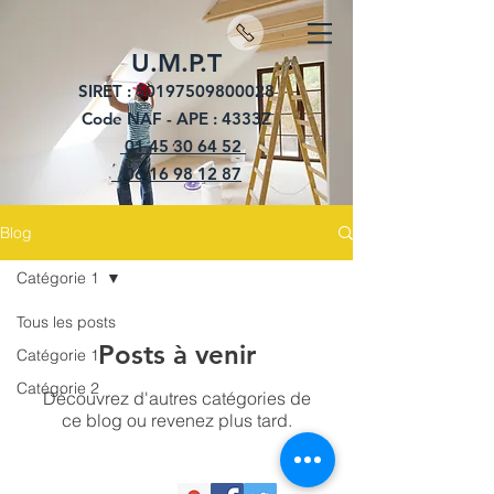
U.M.P.T
SIRET :
50197509800028
Code NAF - APE : 4333Z
01 45 30 64 52
06 16 98 12 87
Blog
Catégorie 1
Tous les posts
Posts à venir
Catégorie 1
Catégorie 2
Découvrez d'autres catégories de
ce blog ou revenez plus tard.